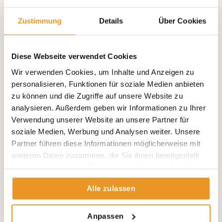
Zustimmung
Details
Über Cookies
Diese Webseite verwendet Cookies
Wir verwenden Cookies, um Inhalte und Anzeigen zu
personalisieren, Funktionen für soziale Medien anbieten
zu können und die Zugriffe auf unsere Website zu
analysieren. Außerdem geben wir Informationen zu Ihrer
Verwendung unserer Website an unsere Partner für
Was macht ein Internist? Fachrichtung erklärt
soziale Medien, Werbung und Analysen weiter. Unsere
Was macht ein Internist, also ein Facharzt in der Inneren
Partner führen diese Informationen möglicherweise mit
Medizin? Viele fragen sich, ob Innere Medizin gleichgestellt
weiteren Daten zusammen, die Sie ihnen bereitgestellt
werden kann
haben oder die sie im Rahmen Ihrer Nutzung der Dienste
gesammelt haben.
Was macht ein Internist? Fachrichtung erklärt
Alle zulassen
Anpassen