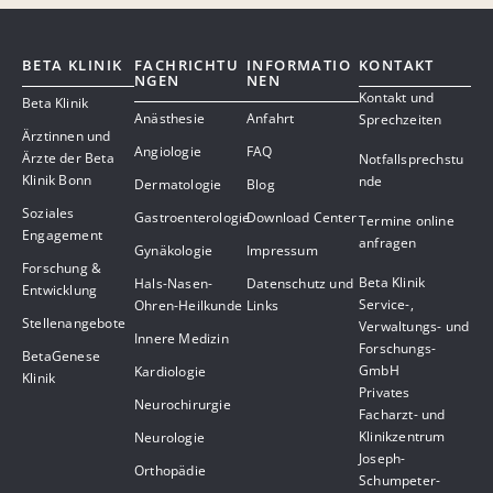
BETA KLINIK
FACHRICHTU
INFORMATIO
KONTAKT
NGEN
NEN
Kontakt und
Beta Klinik
Anästhesie
Anfahrt
Sprechzeiten
Ärztinnen und
Angiologie
FAQ
Ärzte der Beta
Notfallsprechstu
Klinik Bonn
nde
Dermatologie
Blog
Soziales
Gastroenterologie
Download Center
Termine online
Engagement
anfragen
Gynäkologie
Impressum
Forschung &
Beta Klinik
Hals-Nasen-
Datenschutz und
Entwicklung
Service-,
Ohren-Heilkunde
Links
Stellenangebote
Verwaltungs- und
Innere Medizin
Forschungs-
BetaGenese
GmbH
Kardiologie
Klinik
Privates
Neurochirurgie
Facharzt- und
Klinikzentrum
Neurologie
Joseph-
Orthopädie
Schumpeter-