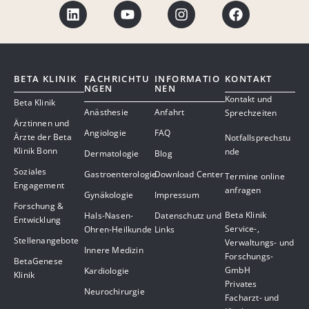
BETA KLINIK
FACHRICHTU
INFORMATIO
KONTAKT
NGEN
NEN
Kontakt und
Beta Klinik
Anästhesie
Anfahrt
Sprechzeiten
Ärztinnen und
Angiologie
FAQ
Ärzte der Beta
Notfallsprechstu
Klinik Bonn
nde
Dermatologie
Blog
Soziales
Gastroenterologie
Download Center
Termine online
Engagement
anfragen
Gynäkologie
Impressum
Forschung &
Beta Klinik
Hals-Nasen-
Datenschutz und
Entwicklung
Service-,
Ohren-Heilkunde
Links
Stellenangebote
Verwaltungs- und
Innere Medizin
Forschungs-
BetaGenese
GmbH
Kardiologie
Klinik
Privates
Neurochirurgie
Facharzt- und