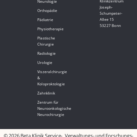
Klinikzentrum
Neurologie
Joseph-
Orthopädie
Schumpeter-
Allee 15
Pädiatrie
53227 Bonn
Physiotherapie
Plastische
Chirurgie
Radiologie
Urologie
Viszeralchirurgie
&
Koloproktologie
Zahnklinik
Zentrum für
Neuroonkologische
Neurochirurgie
© 2026 Beta Klinik Service-, Verwaltungs- und Forschungs-