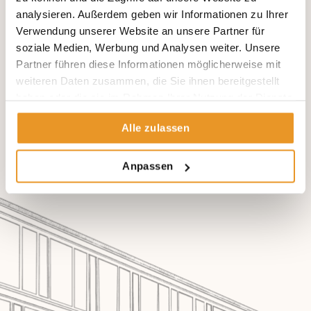
Nachsorge-Empfehlungen und Terminierung von
analysieren. Außerdem geben wir Informationen zu Ihrer
Nachsorge-Untersuchungen
Verwendung unserer Website an unsere Partner für
Übergabe der Endrechnung und gegebenenfalls
soziale Medien, Werbung und Analysen weiter. Unsere
Begleichung eines Differenzbetrages bei Vorkasse
Partner führen diese Informationen möglicherweise mit
weiteren Daten zusammen, die Sie ihnen bereitgestellt
haben oder die sie im Rahmen Ihrer Nutzung der Dienste
gesammelt haben.
Alle zulassen
Anpassen