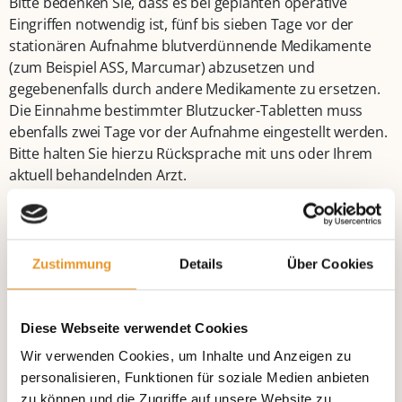
Bitte bedenken Sie, dass es bei geplanten operative
Eingriffen notwendig ist, fünf bis sieben Tage vor der
stationären Aufnahme blutverdünnende Medikamente
(zum Beispiel ASS, Marcumar) abzusetzen und
gegebenenfalls durch andere Medikamente zu ersetzen.
Die Einnahme bestimmter Blutzucker-Tabletten muss
ebenfalls zwei Tage vor der Aufnahme eingestellt werden.
Bitte halten Sie hierzu Rücksprache mit uns oder Ihrem
aktuell behandelnden Arzt.
Wenn Sie während Ihres Aufenthalts besondere Wünsche
haben, sprechen Sie uns einfach an!
Zustimmung
Details
Über Cookies
Entlassung
Diese Webseite verwendet Cookies
Mit Abschluss Ihrer Behandlung erfolgen
Wir verwenden Cookies, um Inhalte und Anzeigen zu
Abschlussgespräch mit dem behandelnden Arzt
personalisieren, Funktionen für soziale Medien anbieten
Übergabe des Arztbriefes
zu können und die Zugriffe auf unsere Website zu