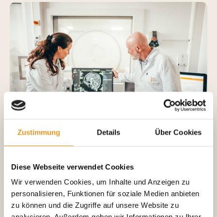
Zustimmung
Details
Über Cookies
LITT + Immuntherapie beim
Diese Webseite verwendet Cookies
Glioblastom
Wir verwenden Cookies, um Inhalte und Anzeigen zu
personalisieren, Funktionen für soziale Medien anbieten
Die Kombination aus LITT und anschließender
zu können und die Zugriffe auf unsere Website zu
Checkpoint-Inhibitor-Immuntherapie wurde 2026 im
analysieren. Außerdem geben wir Informationen zu Ihrer