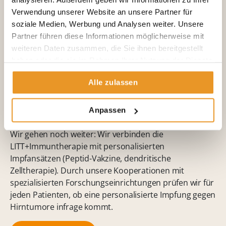
Nature Communications publiziert. Die LITT setzt
Verwendung unserer Website an unsere Partner für
Tumor-Antigene frei und verwandelt das
soziale Medien, Werbung und Analysen weiter. Unsere
Tumormilieu in ein auf Immuntherapie ansprechendes
Partner führen diese Informationen möglicherweise mit
Milieu.
weiteren Daten zusammen, die Sie ihnen bereitgestellt
haben oder die sie im Rahmen Ihrer Nutzung der Dienste
Mehr erfahren!
gesammelt haben.
Alle zulassen
LITT + Impfungen beim
Glioblastom
Anpassen
Wir gehen noch weiter: Wir verbinden die
LITT+Immuntherapie mit personalisierten
Impfansätzen (Peptid-Vakzine, dendritische
Zelltherapie). Durch unsere Kooperationen mit
spezialisierten Forschungseinrichtungen prüfen wir für
jeden Patienten, ob eine personalisierte Impfung gegen
Hirntumore infrage kommt.