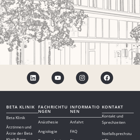
BETA KLINIK
FACHRICHTU
INFORMATIO
KONTAKT
NGEN
NEN
Kontakt und
Beta Klinik
Anästhesie
Anfahrt
Sprechzeiten
Ärztinnen und
Angiologie
FAQ
Ärzte der Beta
Notfallsprechstu
Klinik Bonn
nde