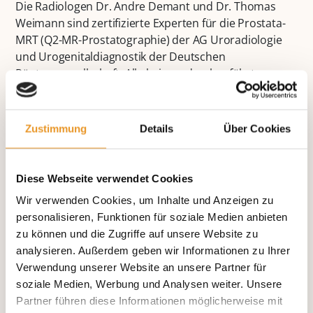
Die Radiologen Dr. Andre Demant und Dr. Thomas
Weimann sind zertifizierte Experten für die Prostata-
MRT (Q2-MR-Prostatographie) der AG Uroradiologie
und Urogenitaldiagnostik der Deutschen
Röntgengesellschaft. Alle bei uns durchgeführten
Prostata-MRTs werden nach dem 4-Augenprinzip für
größtmögliche, diagnostische Sicherheit bewertet.
Zustimmung
Details
Über Cookies
Ein Vorteil und Alleinstellungsmerkmal ist zudem die
enge und interdisziplinäre Zusammenarbeit mit der
Beta Urologie rund um Prof. Dr. Sebastian Wille. Alle
Diese Webseite verwendet Cookies
erforderlichen weiteren Schritte können bei auffälligen
Wir verwenden Cookies, um Inhalte und Anzeigen zu
Befunden im Haus veranlasst werden. Alle
personalisieren, Funktionen für soziale Medien anbieten
notwendigen Therapien erfolgen auf direktem Wege
zu können und die Zugriffe auf unsere Website zu
mit den entsprechenden Spezialisten der Beta Klinik.
analysieren. Außerdem geben wir Informationen zu Ihrer
Verwendung unserer Website an unsere Partner für
soziale Medien, Werbung und Analysen weiter. Unsere
Partner führen diese Informationen möglicherweise mit