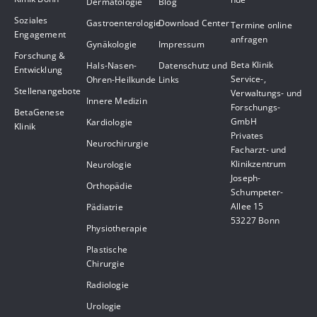
Dermatologie
Blog
Soziales
Gastroenterologie
Download Center
Termine online
Engagement
anfragen
Gynäkologie
Impressum
Forschung &
Beta Klinik
Hals-Nasen-
Datenschutz und
Entwicklung
Service-,
Ohren-Heilkunde
Links
Stellenangebote
Verwaltungs- und
Innere Medizin
Forschungs-
BetaGenese
GmbH
Kardiologie
Klinik
Privates
Neurochirurgie
Facharzt- und
Klinikzentrum
Neurologie
Joseph-
Orthopädie
Schumpeter-
Allee 15
Pädiatrie
53227 Bonn
Physiotherapie
Plastische
Chirurgie
Radiologie
Urologie