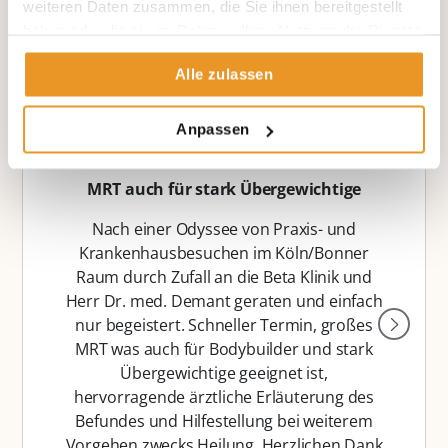
weiteren Daten zusammen, die Sie ihnen bereitgestellt
haben oder die sie im Rahmen Ihrer Nutzung der Dienste
Erfahrungsberichte unserer
gesammelt haben.
Alle zulassen
Patienten aus Jameda
Anpassen
MRT auch für stark Übergewichtige
Nach einer Odyssee von Praxis- und
Krankenhausbesuchen im Köln/Bonner
Raum durch Zufall an die Beta Klinik und
Herr Dr. med. Demant geraten und einfach
nur begeistert. Schneller Termin, großes
MRT was auch für Bodybuilder und stark
Übergewichtige geeignet ist,
hervorragende ärztliche Erläuterung des
Befundes und Hilfestellung bei weiterem
Vorgehen zwecks Heilung. Herzlichen Dank