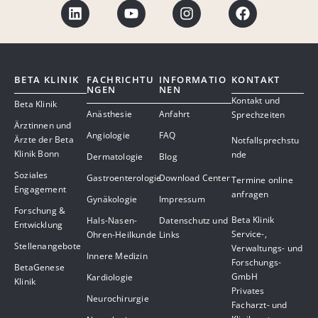
BETA KLINIK
FACHRICHTU
INFORMATIO
KONTAKT
NGEN
NEN
Kontakt und
Beta Klinik
Anästhesie
Anfahrt
Sprechzeiten
Ärztinnen und
Angiologie
FAQ
Ärzte der Beta
Notfallsprechstu
Klinik Bonn
nde
Dermatologie
Blog
Soziales
Gastroenterologie
Download Center
Termine online
Engagement
anfragen
Gynäkologie
Impressum
Forschung &
Beta Klinik
Hals-Nasen-
Datenschutz und
Entwicklung
Service-,
Ohren-Heilkunde
Links
Stellenangebote
Verwaltungs- und
Innere Medizin
Forschungs-
BetaGenese
GmbH
Kardiologie
Klinik
Privates
Neurochirurgie
Facharzt- und