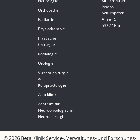
Klinikzentrum
Neurologie
Joseph-
Orthopädie
Schumpeter-
Allee 15
Pädiatrie
53227 Bonn
Physiotherapie
Plastische
Chirurgie
Radiologie
Urologie
Viszeralchirurgie
&
Koloproktologie
Zahnklinik
Zentrum für
Neuroonkologische
Neurochirurgie
© 2026 Beta Klinik Service-, Verwaltungs- und Forschungs-