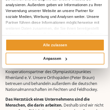
analysieren. Außerdem geben wir Informationen zu Ihrer
Verwendung unserer Website an unsere Partner für
soziale Medien, Werbung und Analysen weiter. Unsere
Das erfahrene Team der Orthopädie um
Peter
Partner führen diese Informationen möglicherweise mit
Braun
,
Dr. med. Markus Klingenberg
und
Dr. med.
weiteren Daten zusammen, die Sie ihnen bereitgestellt
Andreas Heck
behandelt alle Erkrankungen des
haben oder die sie im Rahmen Ihrer Nutzung der Dienste
Bewegungsapparates. Dazu gehören angeborene und
gesammelt haben.
erworbene Gelenk- und Extremitätenfehlstellungen,
Alle zulassen
degenerative Gelenkerkrankungen (Arthrose) sowie
Sportverletzungen bei Kindern und Erwachsenen.
Anpassen
Die Gemeinschaftspraxis an der Beta Klinik ist
Kooperationspartner des Olympiastützpunktes
Rheinland e. V. Unsere Orthopäden (Peter Braun)
betreuen und behandeln außerdem die deutschen
Nationalmannschaften im Fechten und Feldhockey.
Das Herzstück eines Unternehmens sind die
Menschen, die darin arbeiten.
Deshalb sind wir nicht