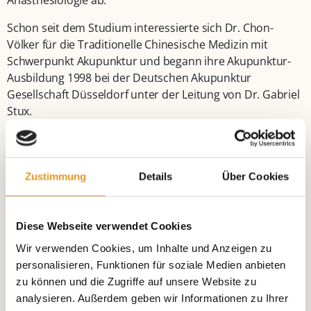
Anästhesiologie ab.
Schon seit dem Studium interessierte sich Dr. Chon-
Völker für die Traditionelle Chinesische Medizin mit
Schwerpunkt Akupunktur und begann ihre Akupunktur-
Ausbildung 1998 bei der Deutschen Akupunktur
Gesellschaft Düsseldorf unter der Leitung von Dr. Gabriel
Stux.
Seit 2009 trägt sie die Zusatzbezeichnung für Akupunktur.
Zentral für Dr. Chon-Völker war und ist die Möglichkeit,
Menschen mit Schmerzen helfen zu können. Daher
Zustimmung
Details
Über Cookies
absolvierte sie eine Weiterbildung in spezieller
Schmerztherapie im Gemeinschaftskrankenhaus St.
Petrus in Bonn. Die Zusatzbezeichnung für spezielle
Diese Webseite verwendet Cookies
Schmerztherapie trägt sie seit 2011.
Wir verwenden Cookies, um Inhalte und Anzeigen zu
personalisieren, Funktionen für soziale Medien anbieten
Frau Dr. Chon-Völker ist Mitglied im Bund Deutscher
zu können und die Zugriffe auf unsere Website zu
Anästhesisten (BDA), in der Deutschen Gesellschaft für
analysieren. Außerdem geben wir Informationen zu Ihrer
Schmerztherapie (DGS) und in der Deutschen