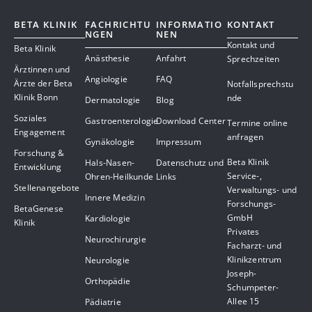
BETA KLINIK
FACHRICHTU
INFORMATIO
KONTAKT
NGEN
NEN
Kontakt und
Beta Klinik
Anästhesie
Anfahrt
Sprechzeiten
Ärztinnen und
Angiologie
FAQ
Ärzte der Beta
Notfallsprechstu
Klinik Bonn
nde
Dermatologie
Blog
Soziales
Gastroenterologie
Download Center
Termine online
Engagement
anfragen
Gynäkologie
Impressum
Forschung &
Beta Klinik
Hals-Nasen-
Datenschutz und
Entwicklung
Service-,
Ohren-Heilkunde
Links
Stellenangebote
Verwaltungs- und
Innere Medizin
Forschungs-
BetaGenese
GmbH
Kardiologie
Klinik
Privates
Neurochirurgie
Facharzt- und
Klinikzentrum
Neurologie
Joseph-
Orthopädie
Schumpeter-
Allee 15
Pädiatrie