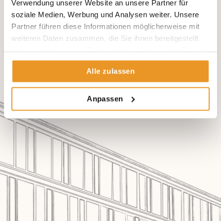
Verwendung unserer Website an unsere Partner für
Gesellschaft zum Studium des Schmerzes (DGSS).
soziale Medien, Werbung und Analysen weiter. Unsere
Partner führen diese Informationen möglicherweise mit
weiteren Daten zusammen, die Sie ihnen bereitgestellt
haben oder die sie im Rahmen Ihrer Nutzung der Dienste
gesammelt haben.
Alle zulassen
Anpassen