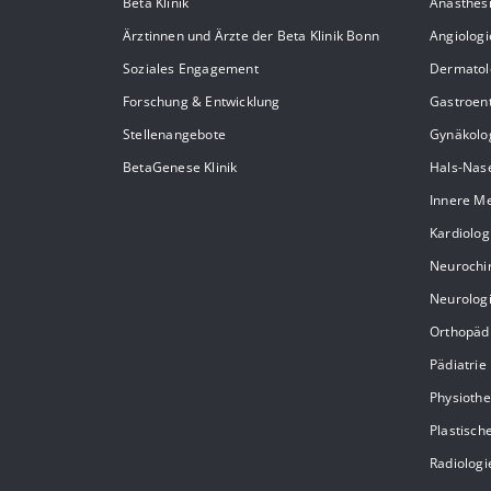
Beta Klinik
Anästhes
Ärztinnen und Ärzte der Beta Klinik Bonn
Angiologi
Soziales Engagement
Dermatol
Forschung & Entwicklung
Gastroent
Stellenangebote
Gynäkolo
BetaGenese Klinik
Hals-Nas
Innere Me
Kardiolog
Neurochi
Neurolog
Orthopäd
Pädiatrie
Physiothe
Plastisch
Radiologi