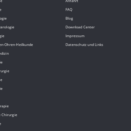
ie
Anfahrt
e
FAQ
ogie
Blog
erologie
Download Center
gie
Impressum
en-Ohren-Heilkunde
Datenschutz und Links
dizin
ie
rurgie
ie
ie
rapie
e Chirurgie
e