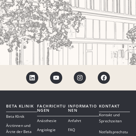
BETA KLINIK
FACHRICHTU
INFORMATIO
KONTAKT
NGEN
NEN
Kontakt und
Beta Klinik
Anästhesie
Anfahrt
Sprechzeiten
Ärztinnen und
Angiologie
FAQ
Ärzte der Beta
Notfallsprechstu