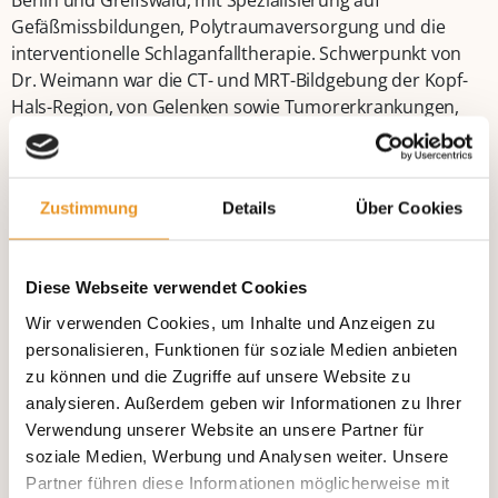
Berlin und Greifswald, mit Spezialisierung auf
Gefäßmissbildungen, Polytraumaversorgung und die
interventionelle Schlaganfalltherapie. Schwerpunkt von
Dr. Weimann war die CT- und MRT-Bildgebung der Kopf-
Hals-Region, von Gelenken sowie Tumorerkrankungen,
die Ausbildung des ärztlichen Nachwuchses sowie die
angiographische Diagnostik und Therapie aller
Gefäßprovinzen und die CT-Intervention.
Zustimmung
Details
Über Cookies
Für ein Jahr leitete er als Oberarzt den Aufbau der neu
gegründeten CT-Abteilung mit der Ausbildung der MTRA
an der Schlosspark-Klinik in Berlin-Charlottenburg. Er
Diese Webseite verwendet Cookies
führte schmerztherapeutische Interventionen und CT-
Wir verwenden Cookies, um Inhalte und Anzeigen zu
gesteuerte Gewebeentnahmen als Methode ein und
personalisieren, Funktionen für soziale Medien anbieten
begleitete im Team die Zertifizierung der neuen Stroke-
zu können und die Zugriffe auf unsere Website zu
Unit der Schlosspark-Klinik.
analysieren. Außerdem geben wir Informationen zu Ihrer
Verwendung unserer Website an unsere Partner für
In der Gemeinschaftspraxis an der Beta Klinik ist Dr.
soziale Medien, Werbung und Analysen weiter. Unsere
Weimann seit 2014 tätig. Er besitzt die Anerkennung für
Partner führen diese Informationen möglicherweise mit
den Schwerpunkt Neuroradiologie. Er ist Mitglied und Q2-