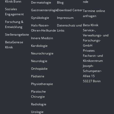
Klinik Bonn
nde
Dermatologie
Blog
Soziales
Gastroenterologie
Download Center
Termine online
Engagement
anfragen
Gynäkologie
Impressum
Forschung &
Beta Klinik
Hals-Nasen-
Datenschutz und
Entwicklung
Service-,
Ohren-Heilkunde
Links
Stellenangebote
Verwaltungs- und
Innere Medizin
Forschungs-
BetaGenese
GmbH
Kardiologie
Klinik
Privates
Neurochirurgie
Facharzt- und
Klinikzentrum
Neurologie
Joseph-
Orthopädie
Schumpeter-
Allee 15
Pädiatrie
53227 Bonn
Physiotherapie
Plastische
Chirurgie
Radiologie
Urologie