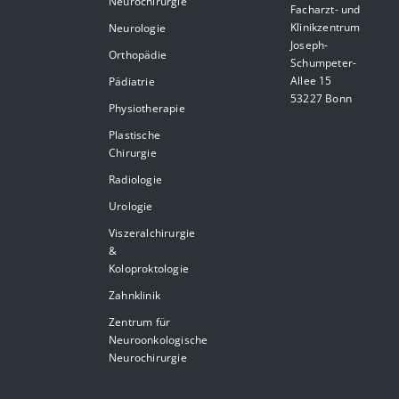
Neurochirurgie
Facharzt- und
Klinikzentrum
Neurologie
Joseph-
Orthopädie
Schumpeter-
Allee 15
Pädiatrie
53227 Bonn
Physiotherapie
Plastische
Chirurgie
Radiologie
Urologie
Viszeralchirurgie
&
Koloproktologie
Zahnklinik
Zentrum für
Neuroonkologische
Neurochirurgie