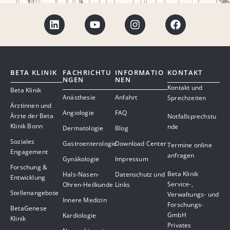
BETA KLINIK
FACHRICHTU
INFORMATIO
KONTAKT
NGEN
NEN
Kontakt und
Beta Klinik
Anästhesie
Anfahrt
Sprechzeiten
Ärztinnen und
Angiologie
FAQ
Ärzte der Beta
Notfallsprechstu
Klinik Bonn
nde
Dermatologie
Blog
Soziales
Gastroenterologie
Download Center
Termine online
Engagement
anfragen
Gynäkologie
Impressum
Forschung &
Beta Klinik
Hals-Nasen-
Datenschutz und
Entwicklung
Service-,
Ohren-Heilkunde
Links
Stellenangebote
Verwaltungs- und
Innere Medizin
Forschungs-
BetaGenese
GmbH
Kardiologie
Klinik
Privates