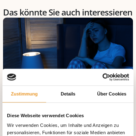
Das könnte Sie auch interessieren
Zustimmung
Details
Über Cookies
Wenn die Nacht zur Qual wird- Warum sind
meine Schmerzen Nachts schlimmer?
Diese Webseite verwendet Cookies
Die nächtliche Stille allein erklärt das nicht, verschiedene
körperliche und emotionale Faktoren greifen ineinander -
Wir verwenden Cookies, um Inhalte und Anzeigen zu
jetzt mehr erfahren!
personalisieren, Funktionen für soziale Medien anbieten