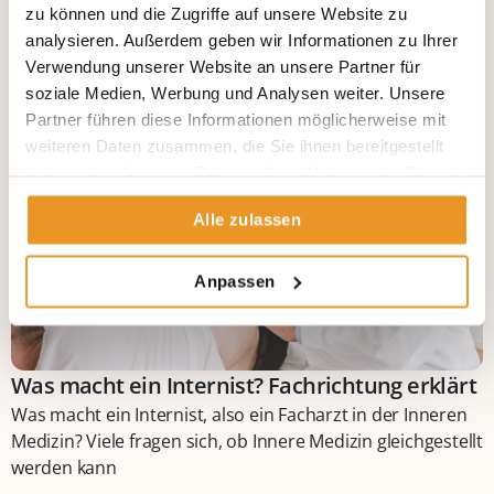
Wenn die Nacht zur Qual wird- Warum sind meine Schmerzen
zu können und die Zugriffe auf unsere Website zu
Nachts schlimmer?
analysieren. Außerdem geben wir Informationen zu Ihrer
Verwendung unserer Website an unsere Partner für
soziale Medien, Werbung und Analysen weiter. Unsere
Partner führen diese Informationen möglicherweise mit
weiteren Daten zusammen, die Sie ihnen bereitgestellt
haben oder die sie im Rahmen Ihrer Nutzung der Dienste
gesammelt haben.
Alle zulassen
Anpassen
Was macht ein Internist? Fachrichtung erklärt
Was macht ein Internist, also ein Facharzt in der Inneren
Medizin? Viele fragen sich, ob Innere Medizin gleichgestellt
werden kann