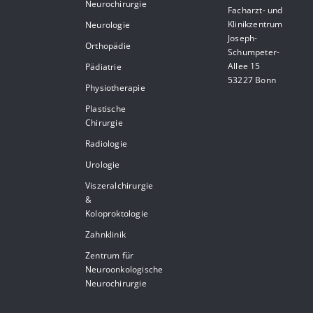
Neurochirurgie
Facharzt- und
Klinikzentrum
Neurologie
Joseph-
Orthopädie
Schumpeter-
Allee 15
Pädiatrie
53227 Bonn
Physiotherapie
Plastische
Chirurgie
Radiologie
Urologie
Viszeralchirurgie
&
Koloproktologie
Zahnklinik
Zentrum für
Neuroonkologische
Neurochirurgie