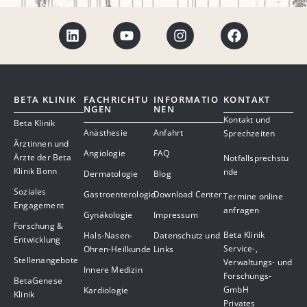
BETA KLINIK
FACHRICHTU
INFORMATIO
KONTAKT
NGEN
NEN
Kontakt und
Beta Klinik
Anästhesie
Anfahrt
Sprechzeiten
Ärztinnen und
Angiologie
FAQ
Ärzte der Beta
Notfallsprechstu
Klinik Bonn
nde
Dermatologie
Blog
Soziales
Gastroenterologie
Download Center
Termine online
Engagement
anfragen
Gynäkologie
Impressum
Forschung &
Beta Klinik
Hals-Nasen-
Datenschutz und
Entwicklung
Service-,
Ohren-Heilkunde
Links
Stellenangebote
Verwaltungs- und
Innere Medizin
Forschungs-
BetaGenese
GmbH
Kardiologie
Klinik
Privates