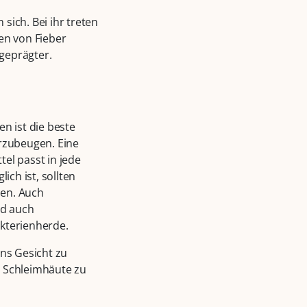
sich. Bei ihr treten
en von Fieber
geprägter.
 ist die beste
zubeugen. Eine
el passt in jede
ch ist, sollten
den. Auch
nd auch
akterienherde.
ins Gesicht zu
e Schleimhäute zu