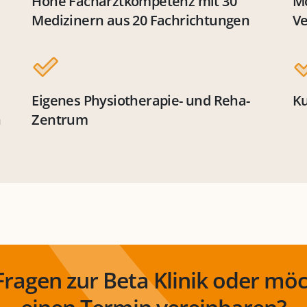
Hohe Facharztkompetenz mit 30
Mo
Medizinern aus 20 Fachrichtungen
Ve
Eigenes Physiotherapie- und Reha-
Ku
n
Zentrum
Fragen zur Beta Klinik oder möc