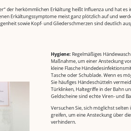
r“ der herkömmlichen Erkältung heißt Influenza und hat es in 
enen Erkältungssymptome meist ganz plötzlich auf und werd
agenheit sowie Kopf- und Gliederschmerzen sind deutlich aus
Hygiene:
Regelmäßiges Händewaschen
Maßnahme, um einer Ansteckung vor
kleine Flasche Händedesinfektionsmitt
Tasche oder Schublade. Wenn es mögli
Sie häufiges Händeschütteln vermei
Türklinken, Haltegriffe in der Bahn u
Geldscheine sind echte Viren- und B
Versuchen Sie, sich möglichst selten 
greifen, um eine Ansteckung über di
verhindern.