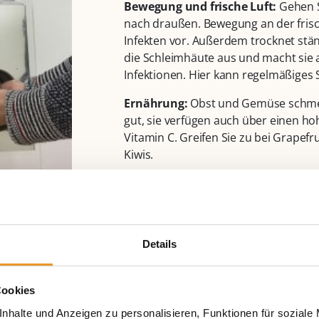
Bewegung und frische Luft:
Gehen S
nach draußen. Bewegung an der frisc
Infekten vor. Außerdem trocknet stä
die Schleimhäute aus und macht sie an
Infektionen. Hier kann regelmäßiges S
Ernährung:
Obst und Gemüse schme
gut, sie verfügen auch über einen ho
Vitamin C. Greifen Sie zu bei Grapefru
Kiwis.
Trotz guter Vorsorge und regelmäßi
ist niemand gänzlich vor einer Erkäl
gefeit. Wer sich krank fühlt, sollte sic
trinken – und im Falle anhaltender 
Details
dem Verdacht auf Grippe – seinen H
Cookies
nhalte und Anzeigen zu personalisieren, Funktionen für soziale