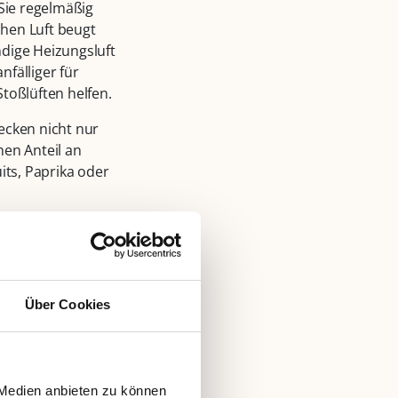
ie regelmäßig
hen Luft beugt
ndige Heizungsluft
fälliger für
toßlüften helfen.
cken nicht nur
hen Anteil an
its, Paprika oder
ger Handhygiene
tung oder Grippe
h ausruhen, viel
Beschwerden oder
Über Cookies
ausarzt aufsuchen.
 Medien anbieten zu können