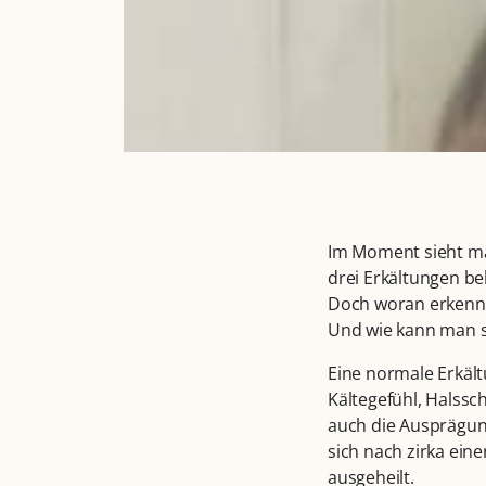
Im Moment sieht ma
drei Erkältungen be
Doch woran erkennt 
Und wie kann man si
Eine normale Erkält
Kältegefühl, Halss
auch die Ausprägung
sich nach zirka ein
ausgeheilt.