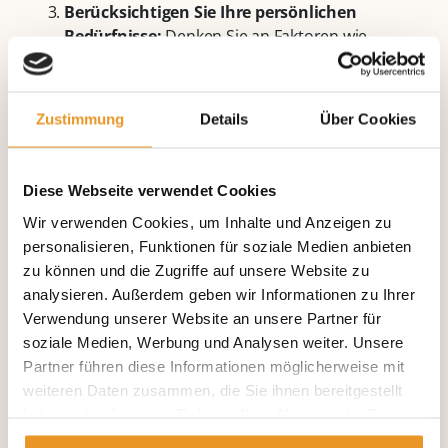
Berücksichtigen Sie Ihre persönlichen
Bedürfnisse:
Denken Sie an Faktoren wie
Aktivitätsniveau, Allergien, mögliche
Unverträglichkeiten oder vorherige
Erfahrungen mit Implantaten. Teilen Sie diese
Zustimmung
Details
Über Cookies
Informationen mit Ihrem Operateur.
Lassen Sie sich beraten:
Ein Facharzt oder
Fachärztin für Orthopädie kann Ihnen anhand
Diese Webseite verwendet Cookies
Ihrer individuellen Situation Empfehlungen
Wir verwenden Cookies, um Inhalte und Anzeigen zu
geben, welches Material und Art von Prothese
personalisieren, Funktionen für soziale Medien anbieten
am besten zu Ihnen passt.
zu können und die Zugriffe auf unsere Website zu
Stellen Sie Fragen:
Versuchen Sie gezielte
analysieren. Außerdem geben wir Informationen zu Ihrer
Fragen zu den Materialien, die bei Ihrer
Verwendung unserer Website an unsere Partner für
geplanten OP in Betracht gezogen werden oder
soziale Medien, Werbung und Analysen weiter. Unsere
zum geplanten Procedere um die OP herum zu
Partner führen diese Informationen möglicherweise mit
stellen, damit Sie gut informiert sind.
weiteren Daten zusammen, die Sie ihnen bereitgestellt
Vorbereitung bei uns in der Physiotherapie:
haben oder die sie im Rahmen Ihrer Nutzung der Dienste
Wenn Sie sich bereits für eine Hüft-TEP entschieden
gesammelt haben.