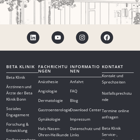
BETA KLINIK
FACHRICHTU
INFORMATIO
KONTAKT
NGEN
NEN
Kontakt und
Beta Klinik
Anästhesie
Anfahrt
Sprechzeiten
Ärztinnen und
Angiologie
FAQ
Ärzte der Beta
Notfallsprechstu
Klinik Bonn
nde
Dermatologie
Blog
Soziales
Gastroenterologie
Download Center
Termine online
Engagement
anfragen
Gynäkologie
Impressum
Forschung &
Beta Klinik
Hals-Nasen-
Datenschutz und
Entwicklung
Service-,
Ohren-Heilkunde
Links
Stellenangebote