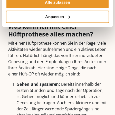
Alle zulassen
haben, kann ein präoperatives Training positiven
Einfluss auf den anschließenden Verlauf der Reha
haben. Wir im Haus unterstützen Sie gerne dabei.
Anpassen
Was kann ich mit einer
Hüftprothese alles machen?
Mit einer Hüftprothese können Sie in der Regel viele
Aktivitäten wieder aufnehmen und ein aktives Leben
führen. Natürlich hängt das von Ihrer individuellen
Genesung und den Empfehlungen Ihres Arztes oder
Ihrer Ärztin ab. Hier sind einige Dinge, die nach
einer Hüft-OP oft wieder möglich sind:
Gehen und spazieren:
Bereits innerhalb der
ersten Stunden und Tage nach der Operation,
ist Gehen möglich und können erheblich zur
Genesung beitragen. Auch erst kleinere und mit
der Zeit länger werdende Spaziergänge sind