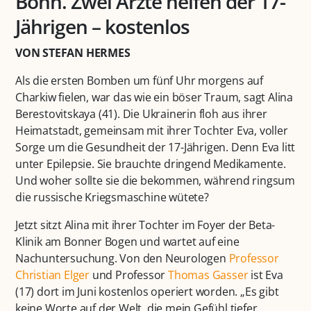
Bonn. Zwei Ärzte helfen der 17-
Jährigen – kostenlos
VON STEFAN HERMES
Als die ersten Bomben um fünf Uhr morgens auf
Charkiw fielen, war das wie ein böser Traum, sagt Alina
Berestovitskaya (41). Die Ukrainerin floh aus ihrer
Heimatstadt, gemeinsam mit ihrer Tochter Eva, voller
Sorge um die Gesundheit der 17-Jährigen. Denn Eva litt
unter Epilepsie. Sie brauchte dringend Medikamente.
Und woher sollte sie die bekommen, während ringsum
die russische Kriegsmaschine wütete?
Jetzt sitzt Alina mit ihrer Tochter im Foyer der Beta-
Klinik am Bonner Bogen und wartet auf eine
Nachuntersuchung. Von den Neurologen
Professor
Christian Elger
und Professor
Thomas Gasser
ist Eva
(17) dort im Juni kostenlos operiert worden. „Es gibt
keine Worte auf der Welt, die mein Gefühl tiefer