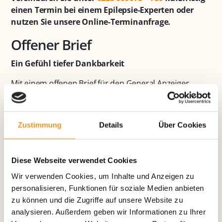
einen Termin bei einem Epilepsie-Experten oder
nutzen Sie unsere Online-Terminanfrage.
Offener Brief
Ein Gefühl tiefer Dankbarkeit
Mit einem offenen Brief für den General Anzeiger
möchte sich Alina Berestovitskaya bei Professor
Christian Elger „von ganzem Herzen für alles
bedanken, was er für uns getan hat und bis heute tut“.
Zustimmung
Details
Über Cookies
Es gebe keine Worte auf der Welt, die ihr Gefühl tiefer
Dankbarkeit und Liebe ausdrücken können, schreibt
sie. „Auch möchte ich mich ganz herzlich bei dem
Diese Webseite verwendet Cookies
Neurochirurgen Professor Dr. Gasser bedanken, der
Wir verwenden Cookies, um Inhalte und Anzeigen zu
Eva operiert und uns das Unmögliche möglich
personalisieren, Funktionen für soziale Medien anbieten
gemacht hat. Vielen Dank an alle Anästhesisten und
zu können und die Zugriffe auf unsere Website zu
die Assistenten. Ich möchte mich ganz herzlich bei
analysieren. Außerdem geben wir Informationen zu Ihrer
Vadim Knirel bedanken, der uns vom ersten Tag an