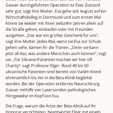
Gasser durchgeführten Operation ist Evas Zustand
sehr gut, sagt ihre Mutter. Eva gehe seit August auf ein
Wirtschaftskolleg in Dortmund und zum ersten Mal
könne sie wieder mit ihren siebzehn Jahren allein auf
die Straße gehen, einkaufen oder mit Freunden
ausgehen. „Das war ein großes Geschenk für uns“,
sagt ihre Mutter. Jedes Mal, wenn sie Eva zur Schule
gehen sehe, kämen ihr die Tränen. „Denn sie kann
jetzt all das, was andere Menschen auch können“, sagt
sie. „Für Ukraine-Patienten machen wir hier oft
Charity“, sagt Professor Elger. Rund 40 bis 50
ukrainische Patienten sind bereits von Vadim Knirel
ehrenamtlich bis hin in die Beta-Klinik begleitet
worden. Bei der Operation entfernte Neurochirurg
Gasser mithilfe von Lasersonden pathologisches
Hirngewebe im Kopf von Eva.
Die Frage, warum die Ärzte der Beta-Klinik auf ihr
Honorar verzichteten, beantwortet Elger mit einem