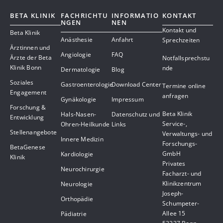
BETA KLINIK
FACHRICHTU
INFORMATIO
KONTAKT
NGEN
NEN
Kontakt und
Beta Klinik
Anästhesie
Anfahrt
Sprechzeiten
Ärztinnen und
Angiologie
FAQ
Ärzte der Beta
Notfallsprechstu
Klinik Bonn
nde
Dermatologie
Blog
Soziales
Gastroenterologie
Download Center
Termine online
Engagement
anfragen
Gynäkologie
Impressum
Forschung &
Beta Klinik
Hals-Nasen-
Datenschutz und
Entwicklung
Service-,
Ohren-Heilkunde
Links
Stellenangebote
Verwaltungs- und
Innere Medizin
Forschungs-
BetaGenese
GmbH
Kardiologie
Klinik
Privates
Neurochirurgie
Facharzt- und
Klinikzentrum
Neurologie
Joseph-
Orthopädie
Schumpeter-
Allee 15
Pädiatrie