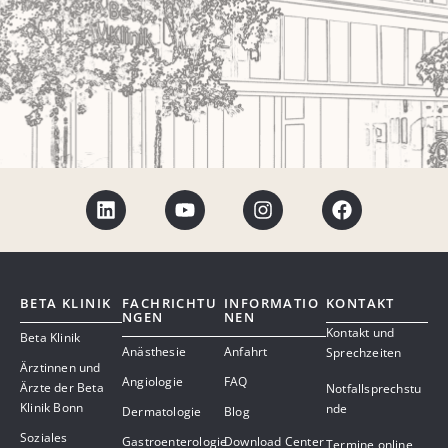
BETA KLINIK
FACHRICHTU
INFORMATIO
KONTAKT
NGEN
NEN
Kontakt und
Beta Klinik
Anästhesie
Anfahrt
Sprechzeiten
Ärztinnen und
Angiologie
FAQ
Ärzte der Beta
Notfallsprechstu
Klinik Bonn
nde
Dermatologie
Blog
Soziales
Gastroenterologie
Download Center
Termine online