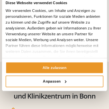
Diese Webseite verwendet Cookies
Longevity und Physiotherapie – gesund älter
Wir verwenden Cookies, um Inhalte und Anzeigen zu
werden ist kein Zufall
personalisieren, Funktionen für soziale Medien anbieten
zu können und die Zugriffe auf unsere Website zu
„Alle möchten alt werden, aber keiner möchte alt sein.“
analysieren. Außerdem geben wir Informationen zu Ihrer
Dieser Satz beschreibt ein Spannungsfeld, das viele
Verwendung unserer Website an unsere Partner für
Menschen kennen.
soziale Medien, Werbung und Analysen weiter. Unsere
Longevity und Physiotherapie – gesund älter werden ist kein
Partner führen diese Informationen möglicherweise mit
Zufall
weiteren Daten zusammen, die Sie ihnen bereitgestellt
haben oder die sie im Rahmen Ihrer Nutzung der Dienste
gesammelt haben.
Alle zulassen
Ihre Vorteile in der Beta Klinik –
Anpassen
Privates Facharzt-
und Klinikzentrum in Bonn