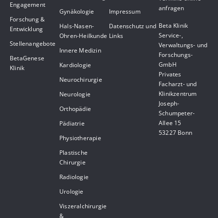
Engagement
anfragen
Gynäkologie
Impressum
Forschung &
Beta Klinik
Hals-Nasen-
Datenschutz und
Entwicklung
Service-,
Ohren-Heilkunde
Links
Stellenangebote
Verwaltungs- und
Innere Medizin
Forschungs-
BetaGenese
GmbH
Kardiologie
Klinik
Privates
Neurochirurgie
Facharzt- und
Klinikzentrum
Neurologie
Joseph-
Orthopädie
Schumpeter-
Allee 15
Pädiatrie
53227 Bonn
Physiotherapie
Plastische
Chirurgie
Radiologie
Urologie
Viszeralchirurgie
&