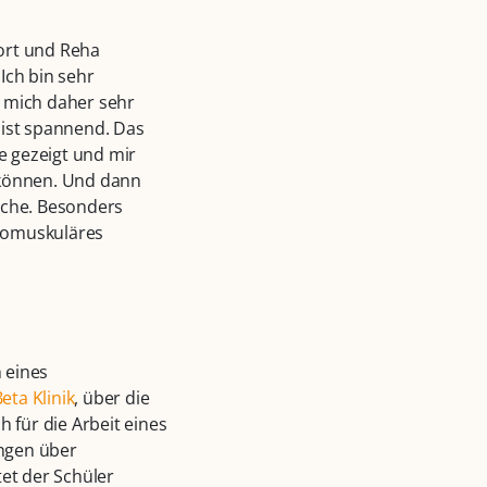
port und Reha
Ich bin sehr
t mich daher sehr
 ist spannend. Das
e gezeigt und mir
 können. Und dann
oche. Besonders
uromuskuläres
 eines
eta Klinik
, über die
 für die Arbeit eines
ungen über
tet der Schüler