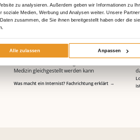
Website zu analysieren. Außerdem geben wir Informationen zu I
r soziale Medien, Werbung und Analysen weiter. Unsere Partner
 Daten zusammen, die Sie ihnen bereitgestellt haben oder die s
n.
m
Was macht ein Internist? Fachrichtung
L
erklärt
ä
Alle zulassen
Anpassen
Was macht ein Internist, also ein Facharzt in der
„
Inneren Medizin? Viele fragen sich, ob Innere
s
Medizin gleichgestellt werden kann
d
L
Was macht ein Internist? Fachrichtung erklärt
is