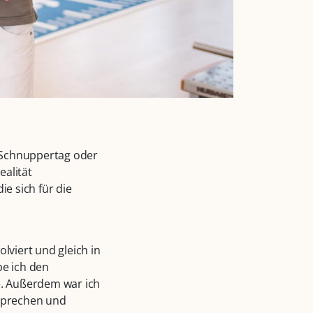
 Schnuppertag oder
ealität
ie sich für die
olviert und gleich in
be ich den
e. Außerdem war ich
 sprechen und