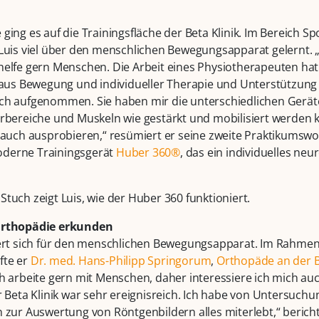
ging es auf die Trainingsfläche der Beta Klinik. Im Bereich S
 Luis viel über den menschlichen Bewegungsapparat gelernt. „
helfe gern Menschen. Die Arbeit eines Physiotherapeuten ha
x aus Bewegung und individueller Therapie und Unterstützung
ich aufgenommen. Sie haben mir die unterschiedlichen Gerät
erbereiche und Muskeln wie gestärkt und mobilisiert werden
e auch ausprobieren,“ resümiert er seine zweite Praktikumsw
derne Trainingsgerät
Huber 360®
, das ein individuelles ne
tuch zeigt Luis, wie der Huber 360 funktioniert.
 Orthopädie erkunden
iert sich für den menschlichen Bewegungsapparat. Im Rahmen
fte er
Dr. med. Hans-Philipp Springorum
,
Orthopäde an der B
h arbeite gern mit Menschen, daher interessiere ich mich auch
r Beta Klinik war sehr ereignisreich. Ich habe von Untersuch
n zur Auswertung von Röntgenbildern alles miterlebt,“ berich