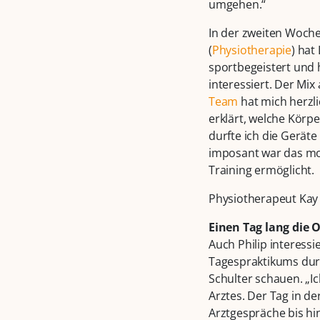
umgehen.“
In der zweiten Woche 
(
Physiotherapie
) hat
sportbegeistert und 
interessiert. Der Mi
Team
hat mich herzl
erklärt, welche Körp
durfte ich die Gerät
imposant war das mo
Training ermöglicht.
Physiotherapeut Kay S
Einen Tag lang die
Auch Philip interess
Tagespraktikums dur
Schulter schauen. „Ic
Arztes. Der Tag in de
Arztgespräche bis hi