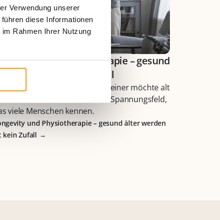
hrer Verwendung unserer
 führen diese Informationen
ie im Rahmen Ihrer Nutzung
ongevity und Physiotherapie – gesund
lter werden ist kein Zufall
Alle möchten alt werden, aber keiner möchte alt
ein.“ Dieser Satz beschreibt ein Spannungsfeld,
as viele Menschen kennen.
ongevity und Physiotherapie – gesund älter werden
t kein Zufall