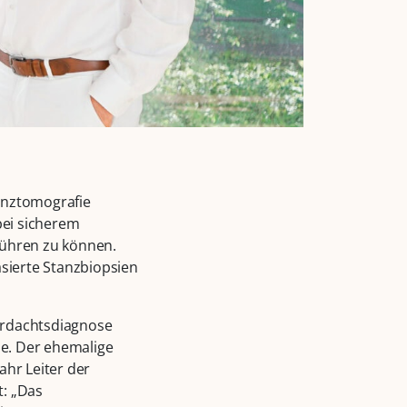
anztomografie
bei sicherem
führen zu können.
asierte Stanzbiopsien
erdachtsdiagnose
le. Der ehemalige
ahr Leiter der
t: „Das