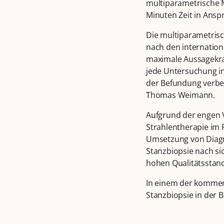
multiparametrische 
Minuten Zeit in Ansp
Die multiparametrisc
nach den internatio
maximale Aussagekraf
jede Untersuchung i
der Befundung verbes
Thomas Weimann.
Aufgrund der engen V
Strahlentherapie im 
Umsetzung von Diagn
Stanzbiopsie nach si
hohen Qualitätsstand
In einem der kommend
Stanzbiopsie in der Be