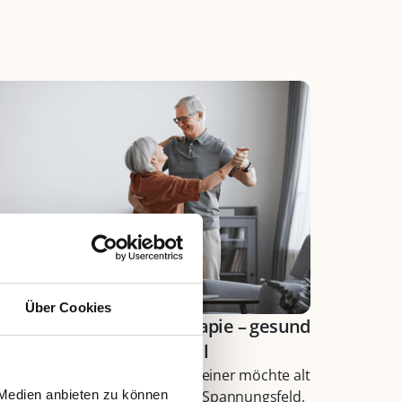
Über Cookies
ongevity und Physiotherapie – gesund
lter werden ist kein Zufall
Alle möchten alt werden, aber keiner möchte alt
 Medien anbieten zu können
ein.“ Dieser Satz beschreibt ein Spannungsfeld,