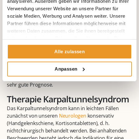
analysieren. Außerdem geben wir Informationen zu Ihrer
die
Neurologen der Beta Klinik
in der Regel durch
Verwendung unserer Website an unsere Partner für
eine klinisch- neurologische Untersuchung in
soziale Medien, Werbung und Analysen weiter. Unsere
Kombination mit einer
Elektrophysiologische
Partner führen diese Informationen möglicherweise mit
Messung
gesichert. Bei Bedarf kann zusätzlich durch
weiteren Daten zusammen, die Sie ihnen bereitgestellt
die Neurologen eine Ultraschalluntersuchung des
haben oder die sie im Rahmen Ihrer Nutzung der Dienste
Nervus medianus oder ein MRT des Handgelenks
gesammelt haben.
durchgeführt werden.
Alle zulassen
Durch eine rechtzeitige konservative und
Anpassen
operative
Behandlung des
Karpaltunnelsyndroms
besteht in der Regel eine
sehr gute Prognose.
Therapie Karpaltunnelsyndrom
Das Karpaltunnelsyndrom kann in leichten Fällen
zunächst von unseren
Neurologen
konservativ
(Handgelenkschiene, Kortisontabletten), d. h.
nichtchirurgisch behandelt werden. Bei anhaltenden
Beschwerden besteht jedoch die Indikation für eine