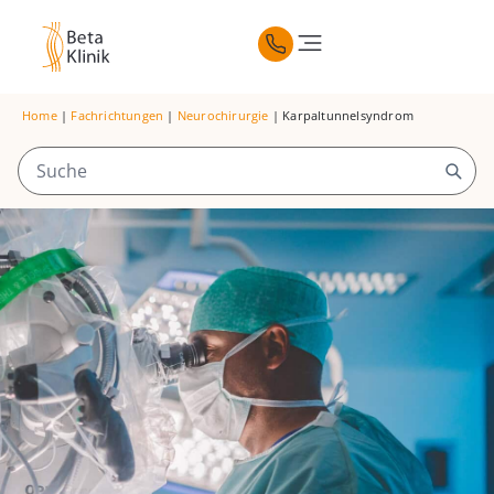
Home
|
Fachrichtungen
|
Neurochirurgie
|
Karpaltunnelsyndrom