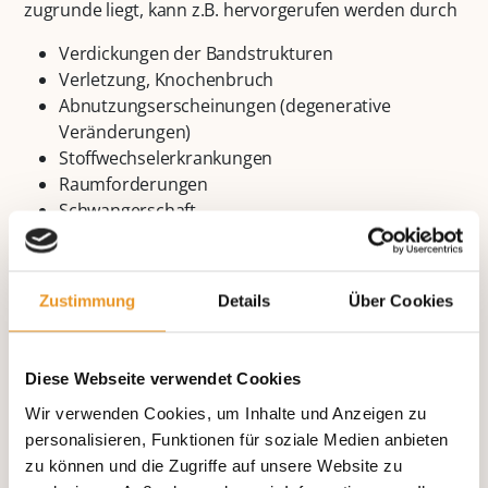
zugrunde liegt, kann z.B. hervorgerufen werden durch
Verdickungen der Bandstrukturen
Verletzung, Knochenbruch
Abnutzungserscheinungen (degenerative
Veränderungen)
Stoffwechselerkrankungen
Raumforderungen
Schwangerschaft
Anlagebedingt
überbeanspruchung des Handgelenks (durch
berufliche Handgelenksbelastung)
Zustimmung
Details
Über Cookies
Jedoch werden häufig auch keine auslösenden
Faktoren gefunden.
Diese Webseite verwendet Cookies
Diagnostik
Wir verwenden Cookies, um Inhalte und Anzeigen zu
Karpaltunnelsyndrom
personalisieren, Funktionen für soziale Medien anbieten
zu können und die Zugriffe auf unsere Website zu
Die Diagnose Karpaltunnelsyndrom wird durch