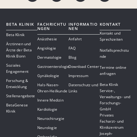
BETA KLINIK
FACHRICHTU
INFORMATIO
KONTAKT
NGEN
NEN
Kontakt und
Beta Klinik
Anästhesie
Anfahrt
Sprechzeiten
Ärztinnen und
Angiologie
FAQ
Ärzte der Beta
Notfallsprechstu
Klinik Bonn
nde
Dermatologie
Blog
Soziales
Gastroenterologie
Download Center
Termine online
Engagement
anfragen
Gynäkologie
Impressum
Forschung &
Beta Klinik
Hals-Nasen-
Datenschutz und
Entwicklung
Service-,
Ohren-Heilkunde
Links
Stellenangebote
Verwaltungs- und
Innere Medizin
Forschungs-
BetaGenese
GmbH
Kardiologie
Klinik
Privates
Neurochirurgie
Facharzt- und
Klinikzentrum
Neurologie
Joseph-
Orthopädie