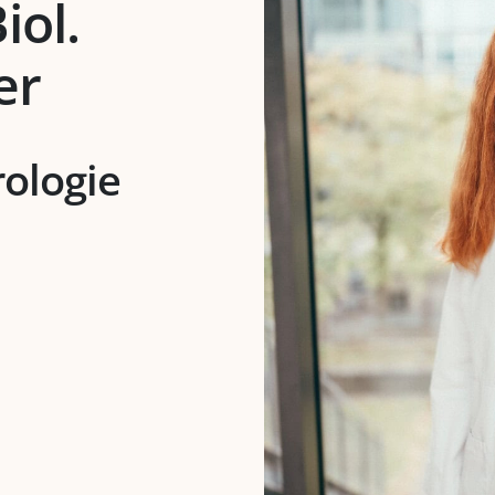
iol.
er
rologie