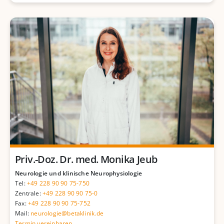
Priv.-Doz. Dr. med. Monika Jeub
Neurologie und klinische Neurophysiologie
Tel:
+49 228 90 90 75-750
Zentrale:
+49 228 90 90 75-0
Fax:
+49 228 90 90 75-752
Mail:
neurologie@betaklinik.de
Termin vereinbaren