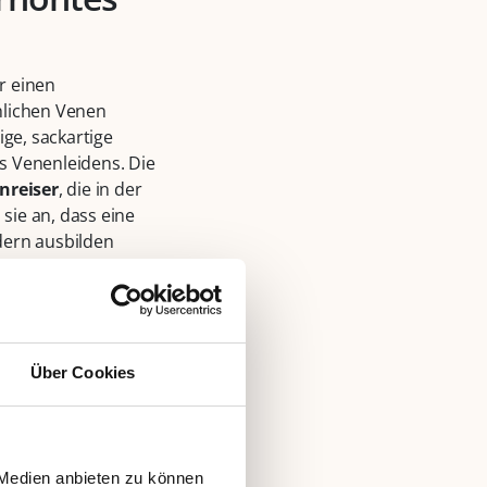
r einen
hlichen Venen
ge, sackartige
s Venenleidens. Die
nreiser
, die in der
sie an, dass eine
dern ausbilden
htet sich nach der
iben, können diese
n. Gleichzeitig
steigt
ng der Thrombose
er Thrombose löst,
Über Cookies
lie). Eine im Jahr
 Auftreten einer
rhöhten Thrombose –
er Studie aus dem
 Medien anbieten zu können