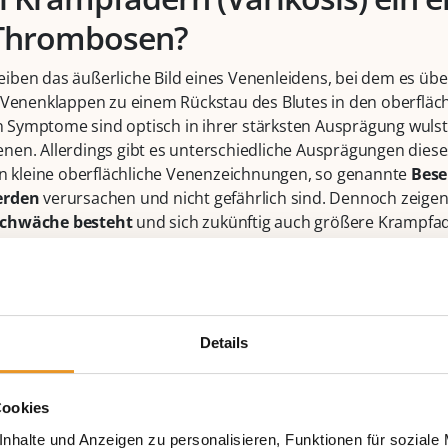
r Thrombosen?
ben das äußerliche Bild eines Venenleidens, bei dem es übe
 Venenklappen zu einem Rückstau des Blutes in den oberfläc
ymptome sind optisch in ihrer stärksten Ausprägung wulsti
en. Allerdings gibt es unterschiedliche Ausprägungen diese
en kleine oberflächliche Venenzeichnungen, so genannte
Bese
erden
verursachen und nicht gefährlich sind. Dennoch zeigen 
schwäche besteht
und sich zukünftig auch größere Krampfa
gkeit zur Therapie, sprich Krampfadern entfernen lassen, ric
pfadern. Wenn große, kräftige Krampfadern unbehandelt ble
Hautschäden
bis hin zu offenen Beinen mit Geschwüren führe
ldung einer
Thrombose
. Je nach Ausprägung und Ausdehnu
ikationen entstehen zum Beispiel dann, wenn sich ein Teil d
Details
hwimmt (Embolie) und wichtige Gefäße verstopft (Lungenembo
Studie aus Taiwan untersuchte retrospektiv das Risiko für das
Cookies
osis. Hiernach war das Krampfaderleiden mit einem 5fach e
iese Untersuchungen stützen die Ergebnisse einer Heidelberg
nhalte und Anzeigen zu personalisieren, Funktionen für soziale