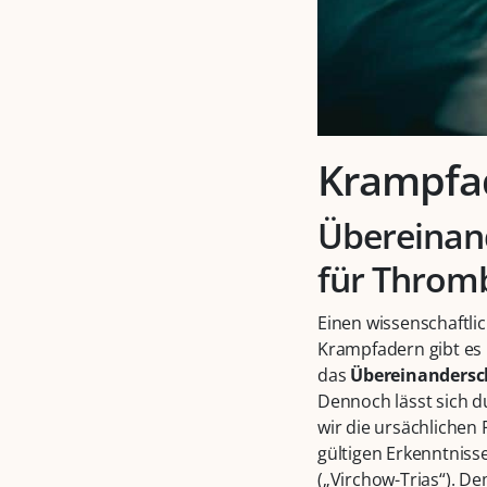
Krampfa
Übereinand
für Throm
Einen wissenschaftli
Krampfadern gibt es 
das
Übereinandersc
Dennoch lässt sich 
wir die ursächliche
gültigen Erkenntniss
(„Virchow-Trias“). D