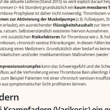
die aktuelle Leitlinie (Stand 2015) so wird explizit darauf hi
sreisen (> 4-6 Stunden) grundsätzlich ein
kaum messbares T
rombose Prophylaxe ist daher nicht notwendig. Thrombosen
en zur Aktivierung der Muskelpumpe
(z.B. Fußwippen, 
on erlaubt), ein ausreichender
Flüssigkeitshaushalt
zur Verm
. ratsam. Selbstverständlich existieren hiervon Ausnahmen. D
n mit zusätzlichen
Risikofaktoren
für Thrombose wie z. B. ho
rombosen, chronisch venöse Erkrankungen. In diesen Fällen be
tzung eines Mediziners. Grundsätzlich aber bedarf es kein
hysikalischen und/oder medikamentösen Maßnahmen (weder
mpressionsstrumpfes
kann das Schweregefühl und die Schw
influss auf die Verhinderung eines Thrombose Bein allerding
s zum Beispiel Patienten mit einer chronisch venösen Insuffi
aus symptomatischer Sicht profitieren können.
dern
i Krampfadern (Varikosis) ein 