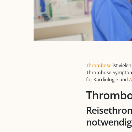
Thrombose
ist viele
Thrombose Symptome
für Kardiologie und
A
Thrombo
Reisethro
notwendig