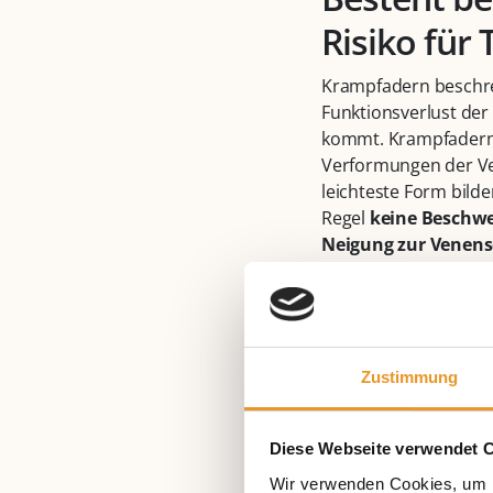
Risiko fü
Krampfadern beschrei
Funktionsverlust der
kommt. Krampfadern S
Verformungen der Ven
leichteste Form bild
Regel
keine Beschw
Neigung zur Venen
können. Die Notwendi
Ausbildung der Kram
zu
weitreichenden 
das Risiko
für die Bi
können weitere Kompl
Zustimmung
mit dem Blutstrom sc
2018 veröffentlichte 
Diese Webseite verwendet 
Thrombose bei Varik
Risiko assoziiert. D
Wir verwenden Cookies, um I