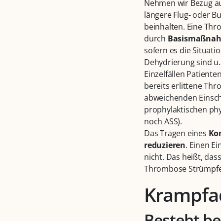
Nehmen wir Bezug auf 
längere Flug- oder Bu
beinhalten. Eine Th
durch
Basismaßnahm
sofern es die Situati
Dehydrierung sind u.a
Einzelfällen Patiente
bereits erlittene Th
abweichenden Einschä
prophylaktischen p
noch ASS).
Das Tragen eines
Ko
reduzieren
. Einen E
nicht. Das heißt, das
Thrombose Strümpfe 
Krampfa
Besteht be