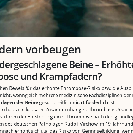
dern vorbeugen
ergeschlagene Beine – Erhöhte
bose und Krampfadern?
chen Beweis für das erhöhte Thrombose-Risiko bzw. die Ausb
nicht, wenngleich mehrere medizinische Fachdisziplinen der
hlagen der Beine
gesundheitlich
nicht förderlich
ist.
durchaus ein kausaler Zusammenhang zu Thrombose Ursache
n Faktoren der Entstehung einer Thrombose nach den grundle
en des deutschen Pathologen Rudolf Virchow im 19. Jahrhun
emnach erhöht sich u.a. das Risiko von Gerinnselbildung, wen