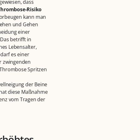
ngewiesen, dass
hrombose-Risiko
 vorbeugen kann man
Stehen und Gehen
eidung einer
as betrifft in
hes Lebensalter,
darf es einer
er zwingenden
 Thrombose Spritzen
ellneigung der Beine
s hat diese Maßnahme
zienz vom Tragen der
erhöhtes