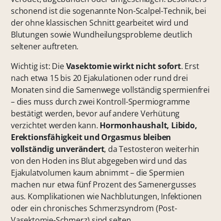
schonend ist die sogenannte Non-Scalpel-Technik, bei
der ohne klassischen Schnitt gearbeitet wird und
Blutungen sowie Wundheilungsprobleme deutlich
seltener auftreten.
Wichtig ist: Die
Vasektomie
wirkt nicht sofort
. Erst
nach etwa 15 bis 20 Ejakulationen oder rund drei
Monaten sind die Samenwege vollständig spermienfrei
– dies muss durch zwei Kontroll-Spermiogramme
bestätigt werden, bevor auf andere Verhütung
verzichtet werden kann.
Hormonhaushalt, Libido,
Erektionsfähigkeit und Orgasmus bleiben
vollständig unverändert
, da Testosteron weiterhin
von den Hoden ins Blut abgegeben wird und das
Ejakulatvolumen kaum abnimmt – die Spermien
machen nur etwa fünf Prozent des Samenergusses
aus. Komplikationen wie Nachblutungen, Infektionen
oder ein chronisches Schmerzsyndrom (Post-
Vasektomie-Schmerz) sind selten.