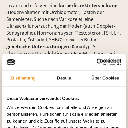
Ergänzend erfolgen eine
körperliche Untersuchung
(Hodenvolumen mit Orchidometer, Tasten der
Samenleiter, Suche nach Varikozele), eine
Ultraschalluntersuchung der Hoden (auch Doppler-
Sonographie), Hormonanalysen (Testosteron, FSH, LH,
Prolaktin, Östradiol, SHBG) sowie bei Bedarf
genetische Untersuchungen
(Karyotyp, Y-
Chromosom-Mikrodeletionen, CFTR-Mutationen bei
Verdacht auf Samenleiteragenesie).
Die
Behandlung
wird individuell auf die vorherige
gründliche Diagnostik gestützt und kann
Zustimmung
Details
Über Cookies
medikamentös
erfolgen, aber auch
operativ
durchgeführt werden. Auch die Vorbereitung für
Diese Webseite verwendet Cookies
reproduktionsmedizinische Verfahren
(IUI, IVF, ICSI)
gehört zum Feld der Andrologie. Die operative
Wir verwenden Cookies, um Inhalte und Anzeigen zu
Spermiengewinnung aus dem Hodengewebe
personalisieren, Funktionen für soziale Medien anbieten
ermöglicht heute auch Männern mit fehlenden
zu können und die Zugriffe auf unsere Website zu
Spermien im Ejakulat eine biologische Vaterschaft.
analysieren. Außerdem geben wir Informationen zu Ihrer