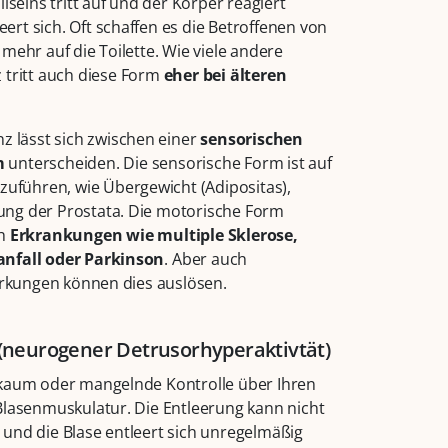
lseins tritt auf und der Körper reagiert
leert sich. Oft schaffen es die Betroffenen von
mehr auf die Toilette. Wie viele andere
 tritt auch diese Form
eher bei älteren
z lässt sich zwischen einer
sensorischen
m
unterscheiden. Die sensorische Form ist auf
zuführen, wie Übergewicht (Adipositas),
ng der Prostata. Die motorische Form
ch
Erkrankungen wie multiple Sklerose,
nfall oder Parkinson
. Aber auch
kungen können dies auslösen.
(neurogener Detrusorhyperaktivtät)​
kaum oder mangelnde Kontrolle über Ihren
Blasenmuskulatur. Die Entleerung kann nicht
und die Blase entleert sich unregelmäßig