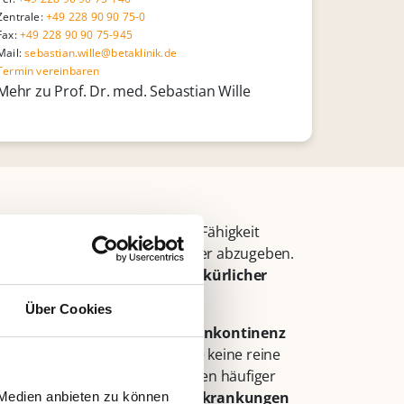
Zentrale:
+49 228 90 90 75-0
Fax:
+49 228 90 90 75-945
Mail:
sebastian.wille@betaklinik.de
Termin vereinbaren
Mehr zu Prof. Dr. med. Sebastian Wille
lende oder nicht ausreichende Fähigkeit
pers kontrolliert zu halten oder abzugeben.
nicht kontrollierbarer, unwillkürlicher
Über Cookies
 ein Tabuthema. Höchstens die
Inkontinenz
en. Dabei ist Blasenschwäche keine reine
tsächlich durch Schwangerschaften häufiger
er besonders bei Prostataerkrankungen
 Medien anbieten zu können