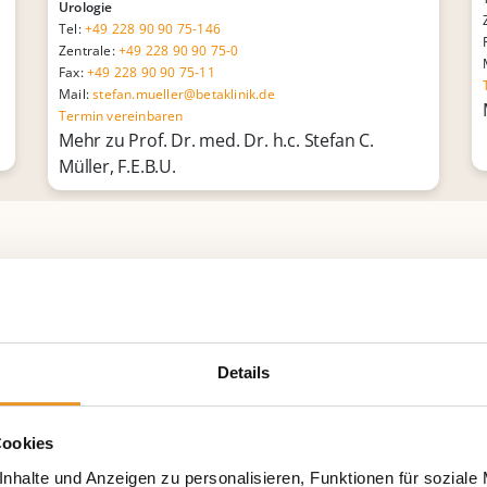
Urologie
Tel:
+49 228 90 90 75-146
Zentrale:
+49 228 90 90 75-0
Fax:
+49 228 90 90 75-11
Mail:
stefan.mueller@betaklinik.de
Termin vereinbaren
Mehr zu Prof. Dr. med. Dr. h.c. Stefan C.
Müller, F.E.B.U.
In der Medizin versteht man unter Inkontinenz die feh
Ausscheidungen, Körperflüssigkeiten und Gase des Kör
Folglich beschreibt die Harninkontinenz Definition ein
Harnabgang
.
Details
Inkontinenz ist für viele Menschen heute immer noch
nach Geburt
wird unter Müttern am Rande angesproch
Cookies
Frauenkrankheit. Statistisch sind in jungen Jahren ta
Frauen betroffen. Im Alter leiden jedoch verstärkt
Männ
nhalte und Anzeigen zu personalisieren, Funktionen für soziale