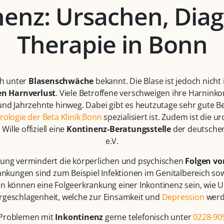
nenz: Ursachen, Diag
Therapie in Bonn
ch unter
Blasenschwäche
bekannt. Die Blase ist jedoch nicht
en Harnverlust
. Viele Betroffene verschweigen ihre Harnin
re und Jahrzehnte hinweg. Dabei gibt es heutzutage sehr gute
rologie der Beta Klinik Bonn
spezialisiert ist. Zudem ist die u
Wille offiziell eine
Kontinenz-Beratungsstelle
der deutschen
e.V.
ung vermindert die körperlichen und psychischen
Folgen vo
ankungen sind zum Beispiel Infektionen im Genitalbereich s
n können eine Folgeerkrankung einer Inkontinenz sein, wie U
rgeschlagenheit, welche zur Einsamkeit und
Depression
werd
i Problemen mit
Inkontinenz
gerne telefonisch unter
0228-90