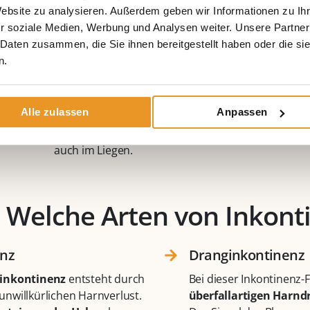
unter Inkontinenz
. Wichtig ist, das Problem der Bla
Website zu analysieren. Außerdem geben wir Informationen zu I
sich geeignete, medizinische Hilfe zu Suchen.
r soziale Medien, Werbung und Analysen weiter. Unsere Partner
 Daten zusammen, die Sie ihnen bereitgestellt haben oder die s
Der Schweregrad der Harninkontinenz wird in drei Gr
n.
Grad 1:
leichter Harnverlust
beim Husten, Lachen
Grad 2: leichter bis
mittelschwerer Harnverlust
b
Alle zulassen
Anpassen
Körperbewegungen.
Grad 3: mittelschwere bis
komplette Blasenentl
auch im Liegen.
Welche Arten von Inkonti
nz​
Dranginkontinenz​
sinkontinenz
entsteht durch
Bei dieser Inkontinenz
nwillkürlichen Harnverlust.
überfallartigen Harnd