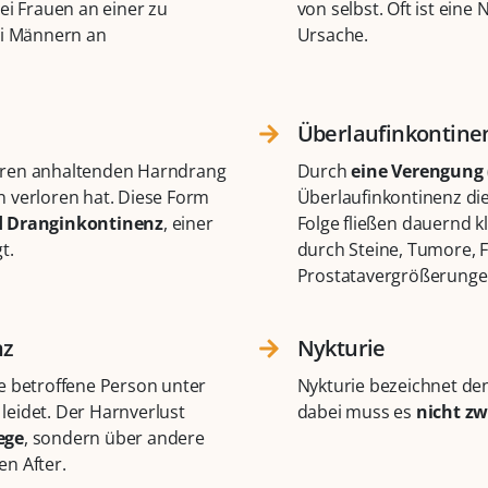
ei Frauen an einer zu
von selbst. Oft ist ein
i Männern an
Ursache.
Überlaufinkontine
üren anhaltenden Harndrang
Durch
eine Verengung 
n verloren hat. Diese Form
Überlaufinkontinenz di
d Dranginkontinenz
, einer
Folge fließen dauernd 
t.
durch Steine, Tumore,
Prostatavergrößerunge
z​
Nykturie
e betroffene Person unter
Nykturie bezeichnet de
leidet. Der Harnverlust
dabei muss es
nicht zw
ege
, sondern über andere
n After.