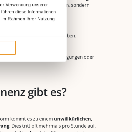
senschwäche nicht zu akzeptieren, sondern
hrer Verwendung unserer
 führen diese Informationen
ie im Rahmen Ihrer Nutzung
ade unterschieden:
, Niesen oder Strecken und Heben.
ei stärkeren und schnellen
eerung
bei schon leichten Bewegungen oder
nenz gibt es?
-Form kommt es zu einem
unwillkürlichen,
rang
. Dies tritt oft mehrmals pro Stunde auf.