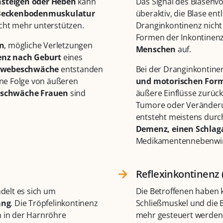
nsteigen oder Heben
kann
Das Signal des Blasenvol
Beckenbodenmuskulatur
überaktiv, die Blase ent
cht mehr unterstützen.
Dranginkontinenz nicht 
Formen der Inkontinenz
n
, mögliche Verletzungen
Menschen
auf.
enz nach Geburt
eines
ewebeschwäche
entstanden
Bei der Dranginkontinen
eine Folge von äußeren
und motorischen For
nschwäche Frauen
sind
äußere Einflüsse zurück
Tumore oder Veränderu
entsteht meistens dur
Demenz, einen Schlaga
Medikamentennebenwir
Reflexinkontinenz 
delt es sich um
Die Betroffenen haben 
ang
. Die Tröpfelinkontinenz
Schließmuskel und die 
ch in der Harnröhre
mehr gesteuert werden 