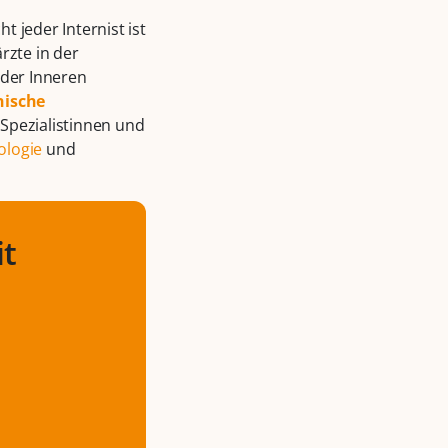
ht jeder Internist ist
rzte in der
 der Inneren
nische
Spezialistinnen und
ologie
und
it