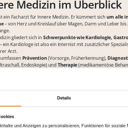
ere Medizin im Überblick
ist ein Facharzt für Innere Medizin. Er kümmert sich
um alle i
me
– von Herz und Kreislauf über Magen, Darm und Leber bis 
unge.
izin gliedert sich in
Schwerpunkte wie Kardiologie, Gastro
– ein Kardiologe ist also ein Internist mit zusätzlicher Speziali
rer Arzt.
n umfassen
Prävention
(Vorsorge, Früherkennung),
Diagnost
ltraschall, Endoskopie) und
Therapie
(medikamentöse Behan
Erkrankungen).
ed zum Hausarzt
liegt der Fokus auf der vertieften internist
cher Internist kann allerdings beide Rollen vereinen.
Details
Cookies
nhalte und Anzeigen zu personalisieren, Funktionen für soziale