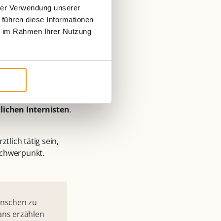
hrer Verwendung unserer
 führen diese Informationen
ie im Rahmen Ihrer Nutzung
einer mehrjährigen
n Arzt für Innere
t.
e ebenfalls eine
lichen Internisten
.
tlich tätig sein,
 Schwerpunkt.
enschen zu
ans erzählen