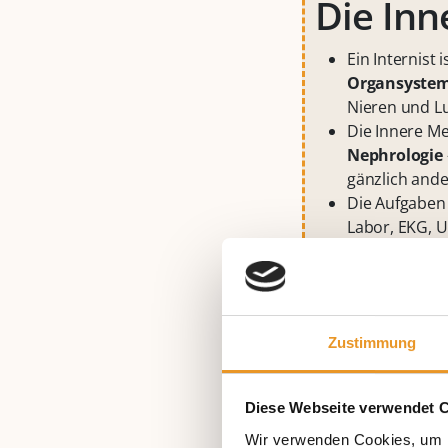
Die Inn
Ein Internist 
Organsyste
Nieren und L
Die Innere Med
Nephrologie
gänzlich ande
Die Aufgabe
Labor, EKG, U
chronischer 
Im
Unterschi
ein hausärztli
Zustimmung
Diese Webseite verwendet 
Wir verwenden Cookies, um I