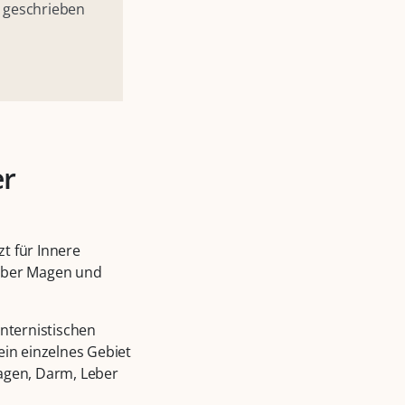
r geschrieben
er
zt für Innere
 über Magen und
internistischen
in einzelnes Gebiet
Magen, Darm, Leber