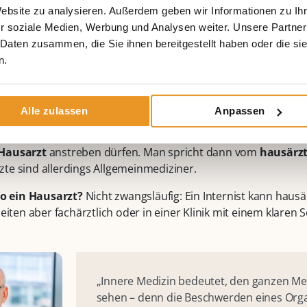
Website zu analysieren. Außerdem geben wir Informationen zu I
r soziale Medien, Werbung und Analysen weiter. Unsere Partner
ein Internist?
 Daten zusammen, die Sie ihnen bereitgestellt haben oder die s
n.
Facharzt für Innere Medizin
– eine Auszeichnung, die nach 
n der Inneren Medizin vergeben wird. Ein Internist ist also ei
f die
Organsysteme im Inneren des Körpers
spezialisiert ha
Alle zulassen
Anpassen
inmedizin
gehören Internisten zu den wenigen Fachärzten, di
 Hausarzt
anstreben dürfen. Man spricht dann vom
hausärzt
te sind allerdings Allgemeinmediziner.
lso ein Hausarzt?
Nicht zwangsläufig: Ein Internist kann hausärz
beiten aber fachärztlich oder in einer Klinik mit einem klaren
„Innere Medizin bedeutet, den ganzen M
sehen – denn die Beschwerden eines Org