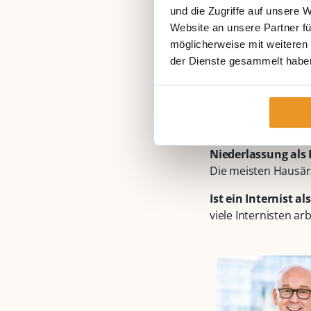
und die Zugriffe auf unsere 
Website an unsere Partner fü
Was ist 
möglicherweise mit weiteren
der Dienste gesammelt habe
Ein Internist ist ein
Facharztausbildung i
Medizin, der sich au
Neben der
Allgeme
Niederlassung als
Die meisten Hausärz
Ist ein Internist a
viele Internisten ar