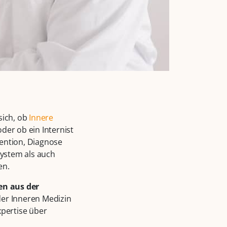
 sich, ob
Innere
 oder ob ein Internist
ävention, Diagnose
System als auch
en.
en aus der
 der Inneren Medizin
Expertise über